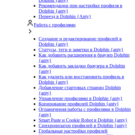
Dolphin {anty}
Рекомендации при настройке профиля в
Dolphin {anty}
Переезд в Dolphin {Anty}
Работа с профилями
Создание и редактирование профилей в
Dolphin {anty}
Статусы, теги и заметки в Dolphin {anty}
Как добавить расширения в браузер Dolphin
{anty}
Как добавить закладки браузера в Dolphin
{anty}
Как удалить или восстановить профиль в
Dolphin {anty}
Добавление стартовых страниц Dolphin
{anty}
Управление профилями в Dolphin {anty}
Копирование профилей Dolphin {anty}
Ограничения работы с профилями в Dolphin
{anty}
Smart Paste и Cookie Robot в Dolphin {anty}
Синхронизатор профилей в Dolphin {anty}
Глобальные настройки профилей