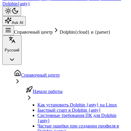
Dolphin{anty}
Ask AI
Справочный центр
Dolphin{cloud} и {parser}
Русский
Справочный центр
Начало работы
Как установить Dolphin {anty} на Linux
Быстрый старт в Dolphin {anty}
Системные требования ПК для Dolphin
{anty}
Частые ошибки при создании профиля в