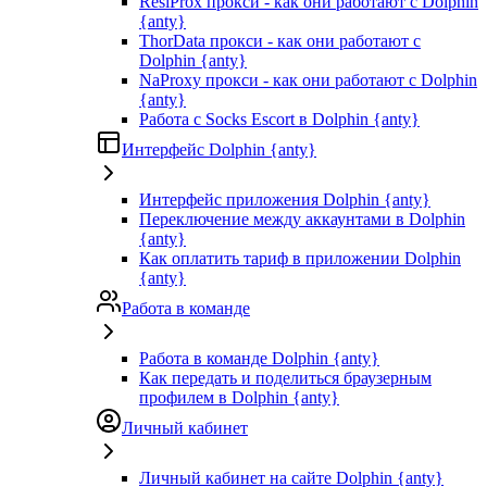
ResiProx прокси - как они работают с Dolphin
{anty}
ThorData прокси - как они работают с
Dolphin {anty}
NaProxy прокси - как они работают с Dolphin
{anty}
Работа с Socks Escort в Dolphin {anty}
Интерфейс Dolphin {anty}
Интерфейс приложения Dolphin {anty}
Переключение между аккаунтами в Dolphin
{anty}
Как оплатить тариф в приложении Dolphin
{anty}
Работа в команде
Работа в команде Dolphin {anty}
Как передать и поделиться браузерным
профилем в Dolphin {anty}
Личный кабинет
Личный кабинет на сайте Dolphin {anty}