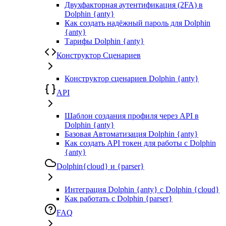
Двухфакторная аутентификация (2FA) в
Dolphin {anty}
Как создать надёжный пароль для Dolphin
{anty}
Тарифы Dolphin {anty}
Конструктор Сценариев
Конструктор сценариев Dolphin {anty}
API
Шаблон создания профиля через API в
Dolphin {anty}
Базовая Автоматизация Dolphin {anty}
Как создать API токен для работы с Dolphin
{anty}
Dolphin{cloud} и {parser}
Интеграция Dolphin {anty} с Dolphin {cloud}
Как работать с Dolphin {parser}
FAQ