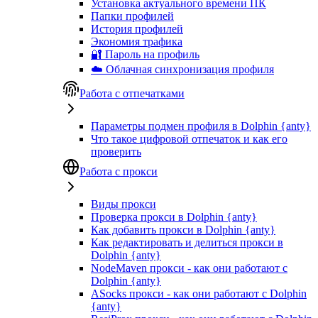
Установка актуального времени ПК
Папки профилей
История профилей
Экономия трафика
🔐 Пароль на профиль
☁️ Облачная синхронизация профиля
Работа с отпечатками
Параметры подмен профиля в Dolphin {anty}
Что такое цифровой отпечаток и как его
проверить
Работа с прокси
Виды прокси
Проверка прокси в Dolphin {anty}
Как добавить прокси в Dolphin {anty}
Как редактировать и делиться прокси в
Dolphin {anty}
NodeMaven прокси - как они работают с
Dolphin {anty}
ASocks прокси - как они работают с Dolphin
{anty}