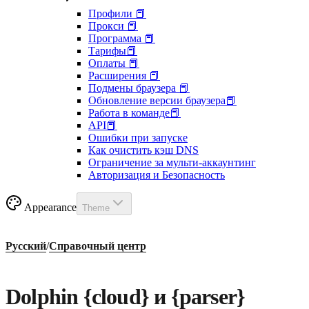
Профили 📕
Прокси 📕
Программа 📕
Тарифы📕
Оплаты 📕
Расширения 📕
Подмены браузера 📕
Обновление версии браузера📕
Работа в команде📕
API📕
Ошибки при запуске
Как очистить кэш DNS
Ограничение за мульти-аккаунтинг
Авторизация и Безопасность
Appearance
Theme
Русский
/
Справочный центр
Dolphin {cloud} и {parser}