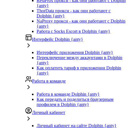
ResiProx прокси - как они работают с Dolphin
{anty}
ThorData прокси - как они работают с
Dolphin {anty}
NaProxy прокси - как они работают с Dolphin
{anty}
Работа с Socks Escort в Dolphin {anty}
Интерфейс Dolphin {anty}
Интерфейс приложения Dolphin {anty}
Переключение между аккаунтами в Dolphin
{anty}
Как оплатить тариф в приложении Dolphin
{anty}
Работа в команде
Работа в команде Dolphin {anty}
Как передать и поделиться браузерным
профилем в Dolphin {anty}
Личный кабинет
Личный кабинет на сайте Dolphin {anty}