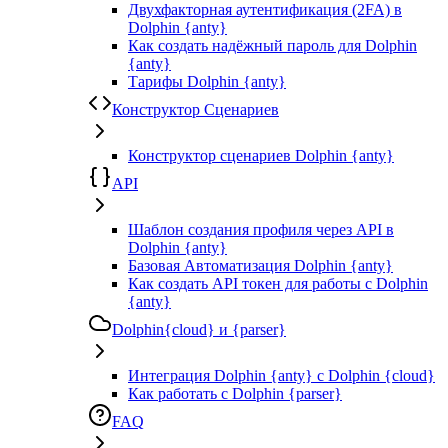
Двухфакторная аутентификация (2FA) в
Dolphin {anty}
Как создать надёжный пароль для Dolphin
{anty}
Тарифы Dolphin {anty}
Конструктор Сценариев
Конструктор сценариев Dolphin {anty}
API
Шаблон создания профиля через API в
Dolphin {anty}
Базовая Автоматизация Dolphin {anty}
Как создать API токен для работы с Dolphin
{anty}
Dolphin{cloud} и {parser}
Интеграция Dolphin {anty} с Dolphin {cloud}
Как работать с Dolphin {parser}
FAQ