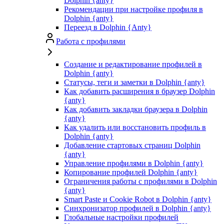
Dolphin {anty}
Рекомендации при настройке профиля в
Dolphin {anty}
Переезд в Dolphin {Anty}
Работа с профилями
Создание и редактирование профилей в
Dolphin {anty}
Статусы, теги и заметки в Dolphin {anty}
Как добавить расширения в браузер Dolphin
{anty}
Как добавить закладки браузера в Dolphin
{anty}
Как удалить или восстановить профиль в
Dolphin {anty}
Добавление стартовых страниц Dolphin
{anty}
Управление профилями в Dolphin {anty}
Копирование профилей Dolphin {anty}
Ограничения работы с профилями в Dolphin
{anty}
Smart Paste и Cookie Robot в Dolphin {anty}
Синхронизатор профилей в Dolphin {anty}
Глобальные настройки профилей