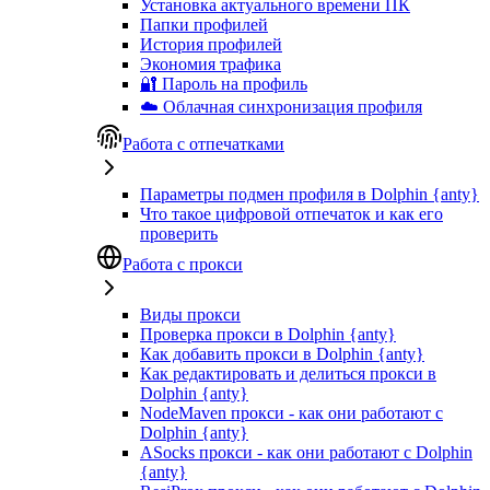
Установка актуального времени ПК
Папки профилей
История профилей
Экономия трафика
🔐 Пароль на профиль
☁️ Облачная синхронизация профиля
Работа с отпечатками
Параметры подмен профиля в Dolphin {anty}
Что такое цифровой отпечаток и как его
проверить
Работа с прокси
Виды прокси
Проверка прокси в Dolphin {anty}
Как добавить прокси в Dolphin {anty}
Как редактировать и делиться прокси в
Dolphin {anty}
NodeMaven прокси - как они работают с
Dolphin {anty}
ASocks прокси - как они работают с Dolphin
{anty}