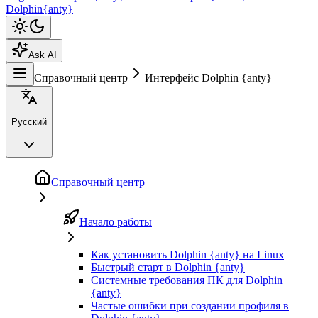
Dolphin{anty}
Ask AI
Справочный центр
Интерфейс Dolphin {anty}
Русский
Справочный центр
Начало работы
Как установить Dolphin {anty} на Linux
Быстрый старт в Dolphin {anty}
Системные требования ПК для Dolphin
{anty}
Частые ошибки при создании профиля в